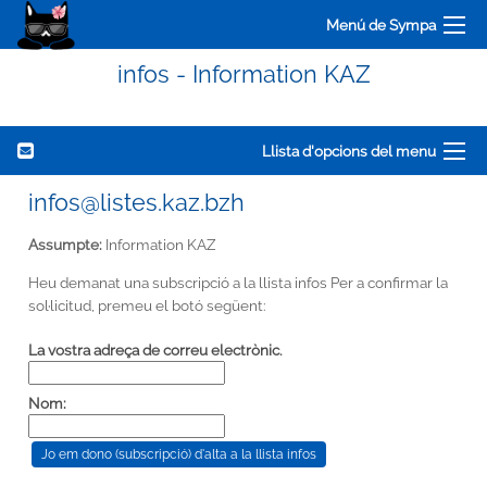
Menú de Sympa
infos - Information KAZ
Llista d'opcions del menu
infos@listes.kaz.bzh
Assumpte:
Information KAZ
Heu demanat una subscripció a la llista infos Per a confirmar la
sol·licitud, premeu el botó següent:
La vostra adreça de correu electrònic.
Nom: